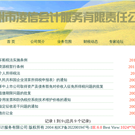
首 页
公司简介
业务范围
财税动态
专家论坛
车船税法实施条例
201
资源税暂行条例
201
个人所得税法
20
人民共和国企业清算所得税申报表》的通知
200
革中上市公司取得资产及债务豁免对价收入征免所得税问题的批复
200
追缴期限问题的批复
200
专用发票和防伪税控系统技术维护价格的通知
200
核定征收若干问题的通知
200
地出让金
200
记录 1 到 9 (总共 9 个记录)
计服务有限公司 版权所有 2004
IE:6.0
Best View:
1024*7
桂ICP备2022001947号-1